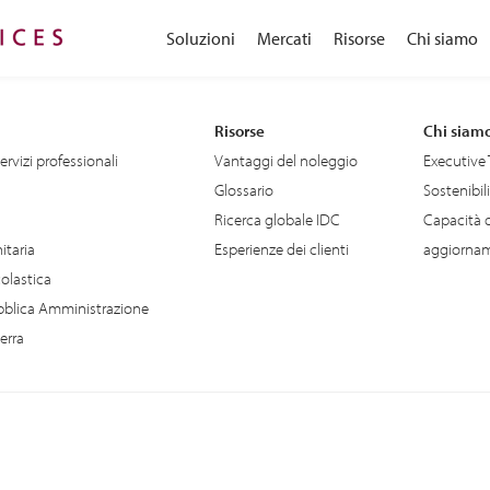
Soluzioni
Mercati
Risorse
Chi siamo
Risorse
Chi siam
servizi professionali
Vantaggi del noleggio
Executive
Glossario
Sostenibil
Ricerca globale IDC
Capacità d
itaria
Esperienze dei clienti
aggiornam
olastica
bblica Amministrazione
erra