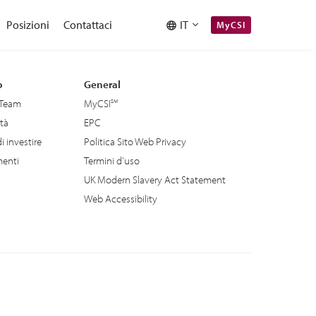
Posizioni
Contattaci
IT
MyCSI
o
General
 Team
MyCSI
ità
EPC
i investire
Politica Sito Web Privacy
enti
Termini d’uso
UK Modern Slavery Act Statement
Web Accessibility