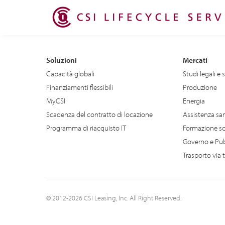
Soluzioni
Mercati
Capacità globali
Studi legali e 
Finanziamenti flessibili
Produzione
MyCSI
Energia
Scadenza del contratto di locazione
Assistenza san
Programma di riacquisto IT
Formazione sc
Governo e Pu
Trasporto via t
© 2012-2026 CSI Leasing, Inc. All Right Reserved.